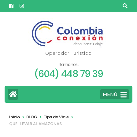
Saltar
al
contenido
(presione
Entrar)
Operador Turistico
Llámanos,
(604) 448 79 39
MENÚ
>
>
>
Inicio
BLOG
Tips de Viaje
QUE LLEVAR AL AMAZONAS