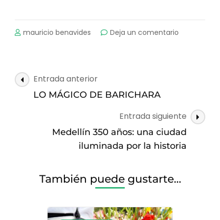
on
mauricio benavides
Deja un comentario
QUE
LLEVAR
AL
AMAZONAS
Navegación
Entrada anterior
de
LO MÁGICO DE BARICHARA
entradas
Entrada siguiente
Medellín 350 años: una ciudad
iluminada por la historia
También puede gustarte...