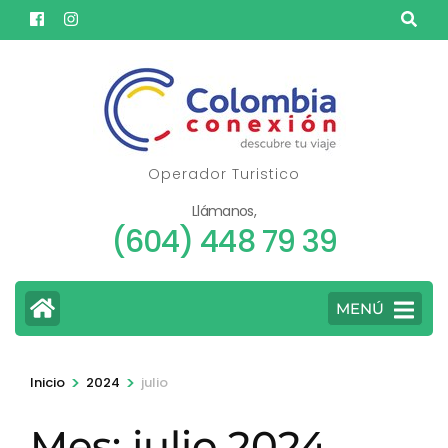
Saltar
al
contenido
(presione
Entrar)
Operador Turistico
Llámanos,
(604) 448 79 39
MENÚ
>
>
Inicio
2024
julio
Mes:
julio 2024