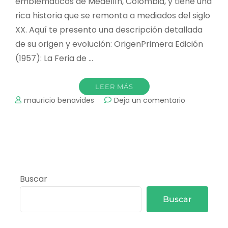
emblemáticos de Medellín, Colombia, y tiene una
rica historia que se remonta a mediados del siglo
XX. Aquí te presento una descripción detallada
de su origen y evolución: OrigenPrimera Edición
(1957): La Feria de …
LEER MÁS
on
mauricio benavides
Deja un comentario
HISTORIA
DE
LA
FERIA
DE
LAS
FLORES
Buscar
Buscar