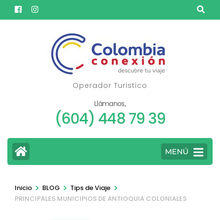
Saltar
al
contenido
(presione
Entrar)
Operador Turistico
Llámanos,
(604) 448 79 39
MENÚ
>
>
>
Inicio
BLOG
Tips de Viaje
PRINCIPALES MUNICIPIOS DE ANTIOQUIA COLONIALES