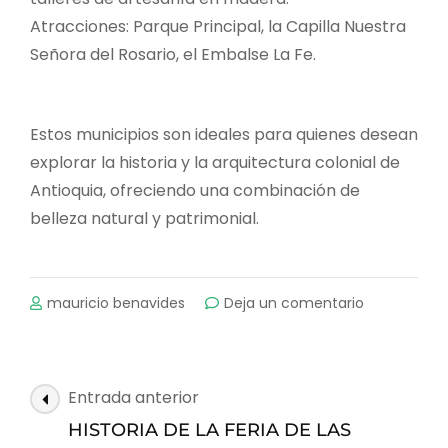
Atracciones: Parque Principal, la Capilla Nuestra
Señora del Rosario, el Embalse La Fe.
Estos municipios son ideales para quienes desean
explorar la historia y la arquitectura colonial de
Antioquia, ofreciendo una combinación de
belleza natural y patrimonial.
on
mauricio benavides
Deja un comentario
PRINCIPALES
MUNICIPIOS
DE
ANTIOQUIA
Navegación
Entrada anterior
COLONIALES
de
HISTORIA DE LA FERIA DE LAS