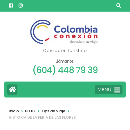
Saltar
al
contenido
(presione
Entrar)
Operador Turistico
Llámanos,
(604) 448 79 39
MENÚ
>
>
>
Inicio
BLOG
Tips de Viaje
HISTORIA DE LA FERIA DE LAS FLORES