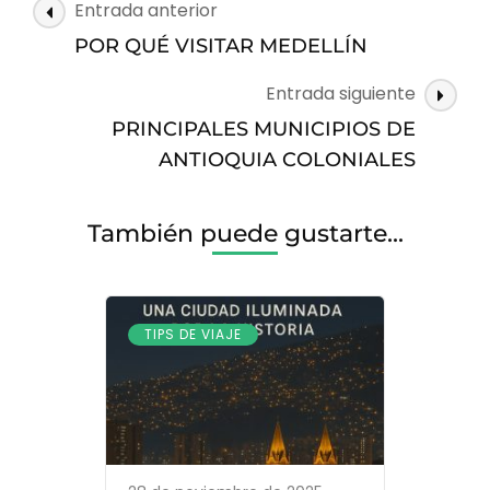
Navegación
Entrada anterior
DE
de
LAS
POR QUÉ VISITAR MEDELLÍN
entradas
FLORES
Entrada siguiente
PRINCIPALES MUNICIPIOS DE
ANTIOQUIA COLONIALES
También puede gustarte...
TIPS DE VIAJE