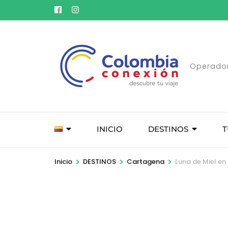
Saltar
al
contenido
(presione
Entrar)
Operador
INICIO
DESTINOS
T
>
>
>
Inicio
DESTINOS
Cartagena
Luna de Miel e