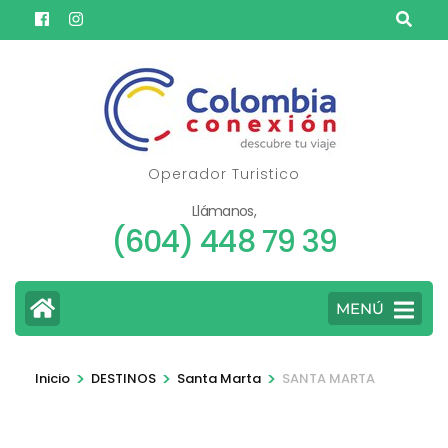
Saltar
al
contenido
(presione
Entrar)
Operador Turistico
Llámanos,
(604) 448 79 39
MENÚ
>
>
>
Inicio
DESTINOS
Santa Marta
SANTA MARTA