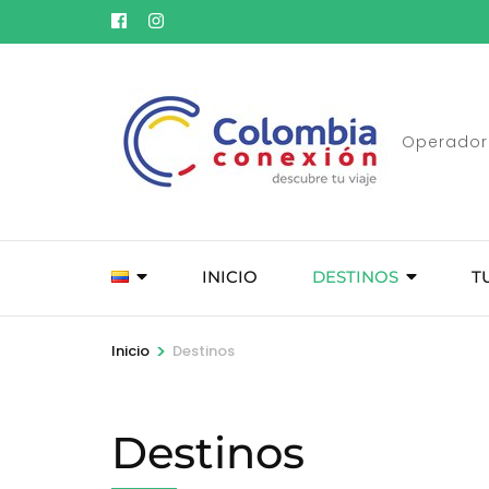
Saltar
al
contenido
(presione
Entrar)
Operador 
INICIO
DESTINOS
T
>
Inicio
Destinos
Destinos