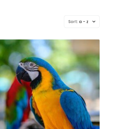
Sort:
a - z