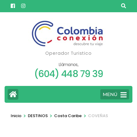
Saltar
al
contenido
(presione
Entrar)
Operador Turistico
Llámanos,
(604) 448 79 39
MENÚ
>
>
>
Inicio
DESTINOS
Costa Caribe
COVEÑAS