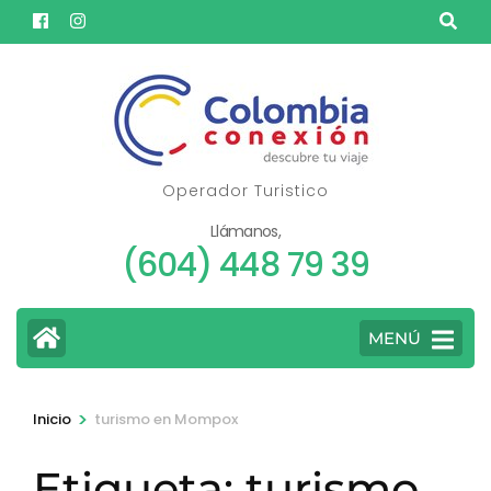
Saltar
al
contenido
(presione
Entrar)
Operador Turistico
Llámanos,
(604) 448 79 39
MENÚ
>
Inicio
turismo en Mompox
Etiqueta:
turismo